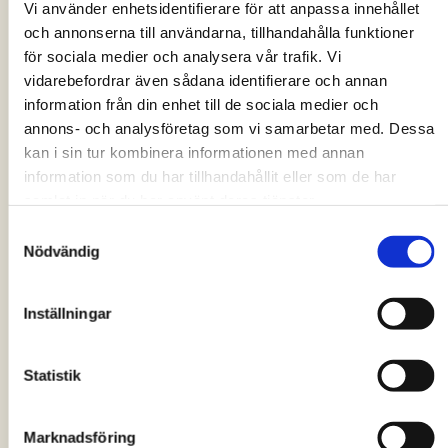
Vi använder enhetsidentifierare för att anpassa innehållet
Genom nära samarbete med bransch och
och annonserna till användarna, tillhandahålla funktioner
säkerställer vi pålitliga material som binder
för sociala medier och analysera vår trafik. Vi
kol, återställer jordar, stärker växtkraften och
vidarebefordrar även sådana identifierare och annan
minskar klimatpåverkan.
information från din enhet till de sociala medier och
annons- och analysföretag som vi samarbetar med. Dessa
The Carbon Labs växtjordar och
kan i sin tur kombinera informationen med annan
kolmakadamsubstrat tas fram i samarbete
information som du har tillhandahållit eller som de har
med Swerock, med möjlighet att hämta bl.a.
samlat in när du har använt deras tjänster.
vid Swerocks terminaler i Malmö och
Samtyckesval
Nödvändig
Stockholm, Vinsta.
Nordiczero
utvecklar biokol och kompost till
Inställningar
vårt sortiment. Genom att förädla organiska
sidoströmmar till högvärdiga material ser
Statistik
Nordiczero till att rätt kol gör rätt nytta på rätt
plats. Läs mer på
www.nordiczero.com
.
Marknadsföring